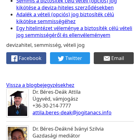
Semmis a biztosíték célú vételi (opciós) jog
kikötése a deviza-hiteles szerződésekben
Adalék a vételi (opciós) jog biztosíték célú
kikötése semmisségéhez
Egy hitelintézet véleménye a biztosíték célú vételi
jog semmisségéről és ellenvéleményem
devizahitel, semmisség, vételi jog
Facebook
Twitter
Email
Vissza a blogbejegyzésekhez
Dr. Béres-Deák Attila
Ügyvéd, vámjogász
+36-30-214-7777
attila.beres-deak@jogitanacs.info
Dr. Béres-Deákné Iványi Szilvia
Gazdasági mediátor