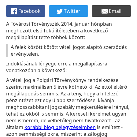
Facebook
Twitter
Email
A Fővárosi Törvényszék 2014. január hónpban
meghozott első fokú ítéletében a következő
megállapítást tette többek között:
A felek között kötött vételi jogot alapító szerződés
érvénytelen.
Indoklásának lényege erre a megállapításra
vonatkozóan a következő:
A vételi jog a Polgári Törvénykönyv rendelkezése
szerint maximálisan 5 évre köthető ki. Az ettől eltérő
megállapodás semmis. Az a tény, hogy a hitelező
pénzintézet ezt egy újabb szerződéssel kívánja
meghosszabbítani jogszabály megkerülésére irányul,
tehát ez okból is semmis. A kereseti kérelmet ugyan
nem ismerem, de vélhetőleg nem hivatkozott - az
általam
korábbi blog bejegyzéseimben
is említett -
azon semmisségi okra, miszerint a zálogjogi