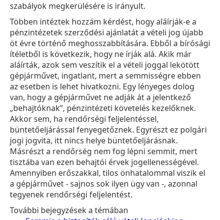
szabályok megkerülésére is irányult.
Többen intéztek hozzám kérdést, hogy aláírják-e a
pénzintézetek szerződési ajánlatát a vételi jog újabb
öt évre történő meghosszabbítására. Ebből a bírósági
ítéletből is következik, hogy ne írják alá. Akik már
aláírták, azok sem veszítik el a vételi joggal lekötött
gépjárművet, ingatlant, mert a semmisségre ebben
az esetben is lehet hivatkozni. Egy lényeges dolog
van, hogy a gépjárművet ne adják át a jelentkező
„behajtóknak”, pénzintézeti követelés kezelőknek.
Akkor sem, ha rendőrségi feljelentéssel,
büntetőeljárással fenyegetőznek. Egyrészt ez polgári
jogi jogvita, itt nincs helye büntetőeljárásnak.
Másrészt a rendőrség nem fog lépni semmit, mert
tisztába van ezen behajtói érvek jogellenességével.
Amennyiben erőszakkal, tilos önhatalommal viszik el
a gépjárművet - sajnos sok ilyen ügy van -, azonnal
tegyenek rendőrségi feljelentést.
További bejegyzések a témában