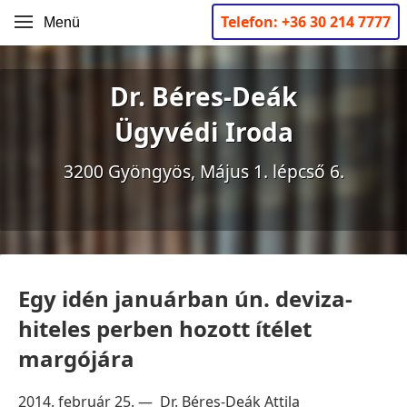
Telefon: +36 30 214 7777
Menü
Dr. Béres-Deák
Ügyvédi Iroda
3200 Gyöngyös, Május 1. lépcső 6.
Egy idén januárban ún. deviza-
hiteles perben hozott ítélet
margójára
2014. február 25. — Dr. Béres-Deák Attila